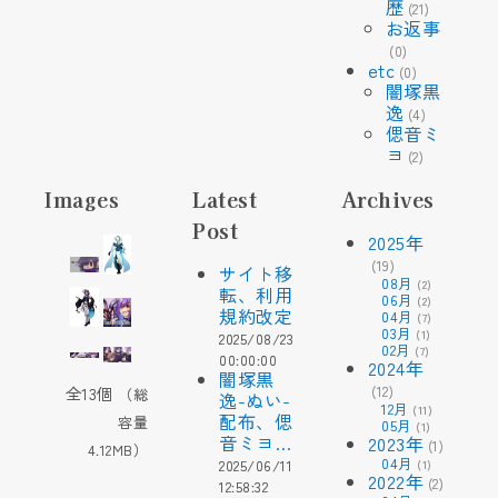
歴
(21)
お返事
(0)
etc
(0)
闇塚黒
逸
(4)
偲音ミ
ヨ
(2)
Images
Latest
Archives
Post
2025
年
(19)
サイト移
08
月
(2)
転、利用
06
月
(2)
規約改定
04
月
(7)
03
月
(1)
2025/08/23
02
月
(7)
00:00:00
2024
年
闇塚黒
(12)
全13個
（総
逸-ぬい-
12
月
(11)
配布、偲
容量
05
月
(1)
音ミヨ…
2023
年
(1)
4.12MB）
04
月
2025/06/11
(1)
2022
年
(2)
12:58:32