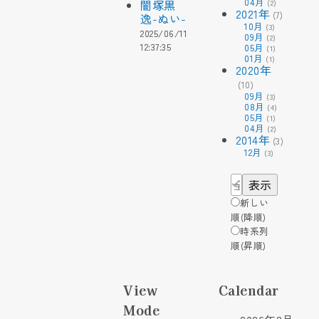
04
月
闇塚黒
(2)
2021
年
(7)
逸-ぬい-
10
月
(3)
2025/06/11
09
月
(2)
12:37:35
05
月
(1)
01
月
(1)
2020
年
(10)
09
月
(3)
08
月
(4)
05
月
(1)
04
月
(2)
2014
年
(3)
12
月
(3)
新しい
順(降順)
時系列
順(昇順)
View
Calendar
Mode