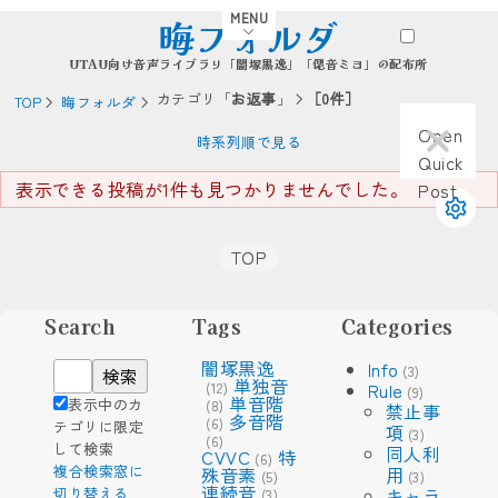
MENU
晦フォルダ
UTAU向け音声ライブラリ「闇塚黒逸」「偲音ミヨ」の配布所
カテゴリ「
お返事
」
［
0
件］
TOP
晦フォルダ
Open
時系列順で見る
Quick
表示できる投稿が1件も見つかりませんでした。
Post
TOP
Search
Tags
Categories
闇塚黒逸
Info
(3)
単独音
(12)
Rule
(9)
単音階
表示中のカ
(8)
禁止事
多音階
(6)
テゴリに限定
項
(3)
(6)
して検索
同人利
CVVC
特
(6)
複合検索窓に
殊音素
用
(5)
(3)
連続音
切り替える
キャラ
(3)