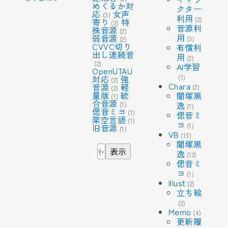
めくるか対
クター
応
女声
(3)
利用
(2)
寄り
特
(3)
音源利
殊音源
(2)
用
弱音源
(3)
(2)
CVVC切り
有償利
出し連続音
用
(2)
(2)
AI学習
OpenUTAU
(1)
対応
強
(2)
Chara
音源
軽
(2)
(2)
量版
統
闇塚黒
(1)
合音源
(1)
逸
(1)
偲音ミヨ
(1)
偲音ミ
架空言語
(1)
ヨ
(1)
旧音源
(1)
VB
(13)
闇塚黒
逸
(12)
偲音ミ
ヨ
(1)
Illust
(2)
立ち絵
(2)
Memo
(4)
更新履